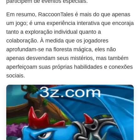
participem de eventos especiais.
Em resumo, RaccoonTales é mais do que apenas
um jogo; é uma experiência interativa que encoraja
tanto a exploração individual quanto a
colaboração. À medida que os jogadores
aprofundam-se na floresta mágica, eles não
apenas desvendam seus mistérios, mas também
aperfeiçoam suas próprias habilidades e conexões
sociais.