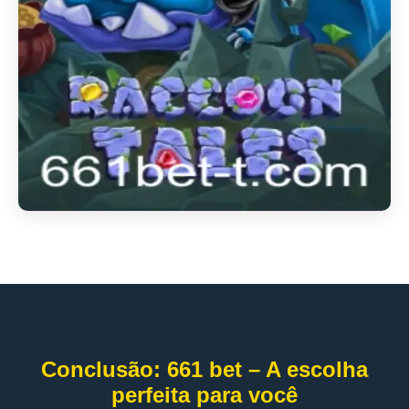
Conclusão: 661 bet – A escolha
perfeita para você