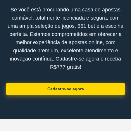
Se você está procurando uma casa de apostas
confiável, totalmente licenciada e segura, com
uma ampla seleção de jogos, 661 bet é a escolha
perfeita. Estamos comprometidos em oferecer a
melhor experiência de apostas online, com
qualidade premium, excelente atendimento e
inovação contínua. Cadastre-se agora e receba
R$777 grátis!
Cadastre-se agora