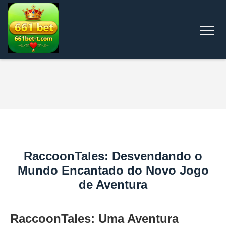
RaccoonTales: Desvendando o
Mundo Encantado do Novo Jogo
de Aventura
RaccoonTales: Uma Aventura