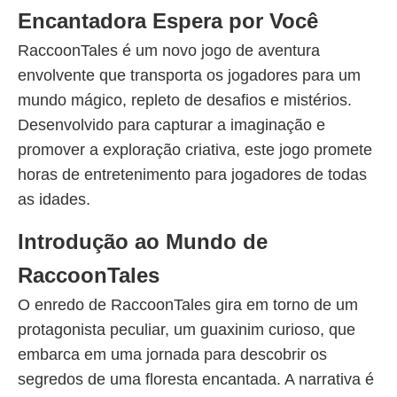
Encantadora Espera por Você
RaccoonTales é um novo jogo de aventura
envolvente que transporta os jogadores para um
mundo mágico, repleto de desafios e mistérios.
Desenvolvido para capturar a imaginação e
promover a exploração criativa, este jogo promete
horas de entretenimento para jogadores de todas
as idades.
Introdução ao Mundo de
RaccoonTales
O enredo de RaccoonTales gira em torno de um
protagonista peculiar, um guaxinim curioso, que
embarca em uma jornada para descobrir os
segredos de uma floresta encantada. A narrativa é