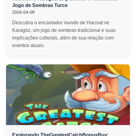
Jogo de Sombras Turco
2026-04-08
Descubra o encantador mundo de Hacivat ve
Karagöz, um jogo de sombras tradicional e suas
implicações culturais, além de sua relação com
eventos atuais.
Explorando TheGreatestCatchBonusBuy: