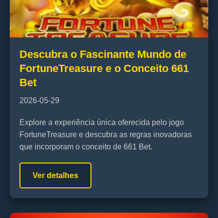
Descubra o Fascinante Mundo de
FortuneTreasure e o Conceito 661
Bet
2026-05-29
Explore a experiência única oferecida pelo jogo
FortuneTreasure e descubra as regras inovadoras
que incorporam o conceito de 661 Bet.
Ver detalhes