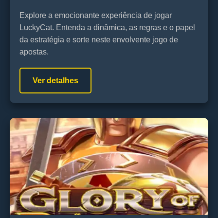
Explore a emocionante experiência de jogar
LuckyCat. Entenda a dinâmica, as regras e o papel
da estratégia e sorte neste envolvente jogo de
apostas.
Ver detalhes