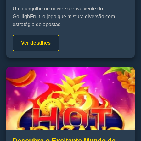
Um mergulho no universo envolvente do
GoHighFruit, o jogo que mistura diversão com
estratégia de apostas.
Ver detalhes
Descubra o Excitante Mundo de