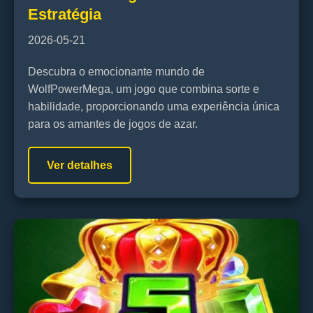
Estratégia
2026-05-21
Descubra o emocionante mundo de
WolfPowerMega, um jogo que combina sorte e
habilidade, proporcionando uma experiência única
para os amantes de jogos de azar.
Ver detalhes