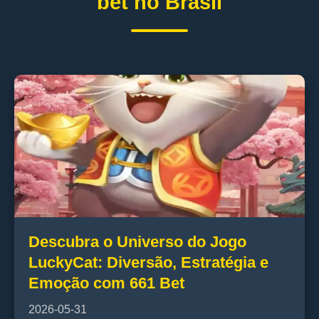
bet no Brasil
Descubra o Universo do Jogo
LuckyCat: Diversão, Estratégia e
Emoção com 661 Bet
2026-05-31