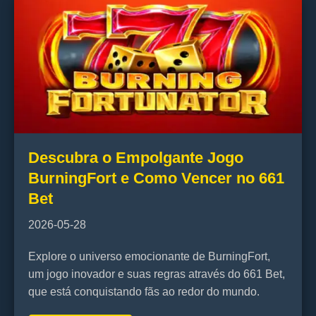
Descubra o Empolgante Jogo
BurningFort e Como Vencer no 661
Bet
2026-05-28
Explore o universo emocionante de BurningFort,
um jogo inovador e suas regras através do 661 Bet,
que está conquistando fãs ao redor do mundo.