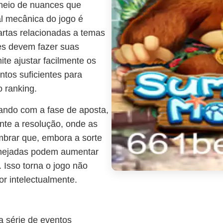
heio de nuances que
al mecânica do jogo é
rtas relacionadas a temas
es devem fazer suas
te ajustar facilmente os
ntos suficientes para
 ranking.
ando com a fase de aposta,
ente a resolução, onde as
mbrar que, embora a sorte
anejadas podem aumentar
 Isso torna o jogo não
 intelectualmente.
 série de eventos