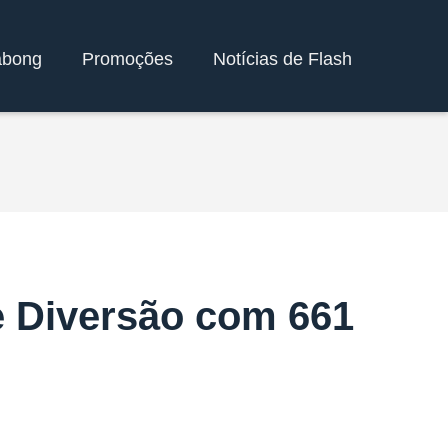
abong
Promoções
Notícias de Flash
 Diversão com 661