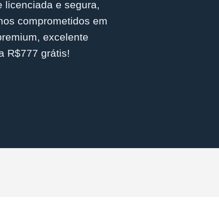
 licenciada e segura,
tamos comprometidos em
 premium, excelente
a R$777 grátis!