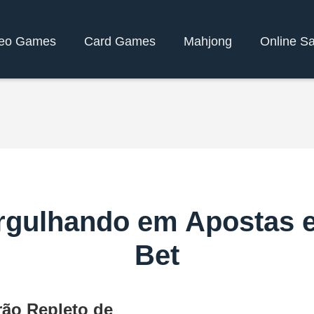
deo Games
Card Games
Mahjong
Online S
ulhando em Apostas e
Bet
ão Repleto de