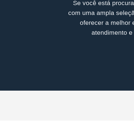
Se você está procura
com uma ampla seleção
oferecer a melhor 
atendimento e 