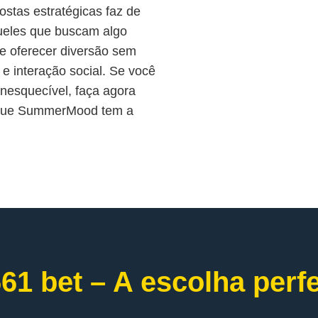
stas estratégicas faz de
ueles que buscam algo
de oferecer diversão sem
e interação social. Se você
nesquecível, faça agora
o que SummerMood tem a
61 bet – A escolha perfe