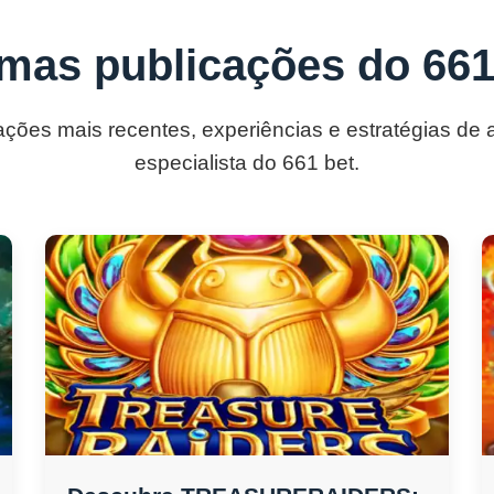
imas publicações do 661
ações mais recentes, experiências e estratégias de
especialista do 661 bet.