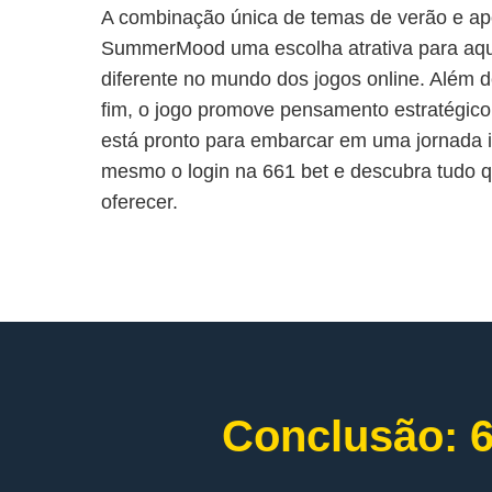
A combinação única de temas de verão e apo
SummerMood uma escolha atrativa para aq
diferente no mundo dos jogos online. Além 
fim, o jogo promove pensamento estratégico 
está pronto para embarcar em uma jornada i
mesmo o login na 661 bet e descubra tud
oferecer.
Conclusão: 6