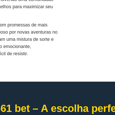
selhos para maximizar seu
 com promessas de mais
ioso por novas aventuras no
jam uma mistura de sorte e
o emocionante,
il de resistir.
61 bet – A escolha perfe