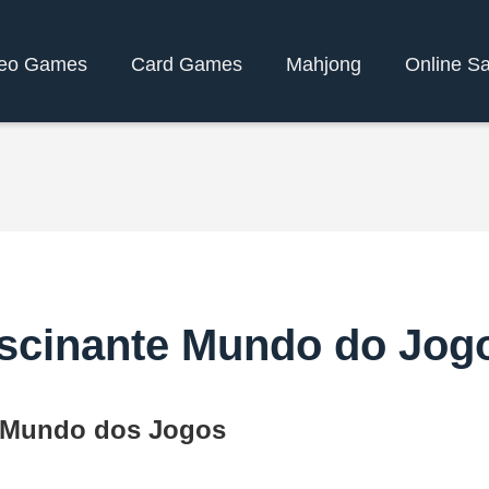
deo Games
Card Games
Mahjong
Online S
scinante Mundo do Jog
 Mundo dos Jogos