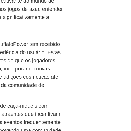
o cativante do mundo de
os jogos de azar, entender
 significativamente a
.
uffaloPower tem recebido
eriência do usuário. Estas
tes do que os jogadores
, incorporando novas
de adições cosméticas até
e da comunidade de
 de caça-níqueis com
 atraentes que incentivam
ais eventos frequentemente
romovendo uma comunidade