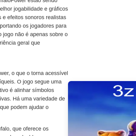
ffaloPower estão sendo
lhor jogabilidade e gráficos
 efeitos sonoros realistas
sportando os jogadores para
o jogo não é apenas sobre o
iência geral que
wer, o que o torna acessível
íqueis. O jogo segue uma
tivo é alinhar símbolos
ivas. Há uma variedade de
, que podem ajudar o
falo, que oferece os