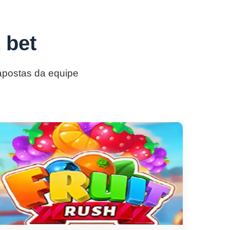
 bet
 apostas da equipe