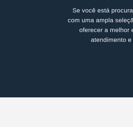
Se você está procura
com uma ampla seleção
oferecer a melhor 
atendimento e 