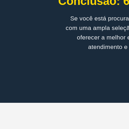
Conclusão: 6
Se você está procura
com uma ampla seleção
oferecer a melhor 
atendimento e 