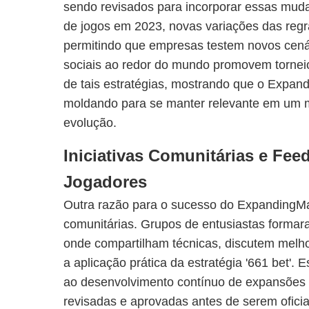
sendo revisados para incorporar essas mud
de jogos em 2023, novas variações das reg
permitindo que empresas testem novos cená
sociais ao redor do mundo promovem tornei
de tais estratégias, mostrando que o Expan
moldando para se manter relevante em um 
evolução.
Iniciativas Comunitárias e Fe
Jogadores
Outra razão para o sucesso do ExpandingMas
comunitárias. Grupos de entusiastas forma
onde compartilham técnicas, discutem melho
a aplicação prática da estratégia '661 bet'. 
ao desenvolvimento contínuo de expansões 
revisadas e aprovadas antes de serem ofici