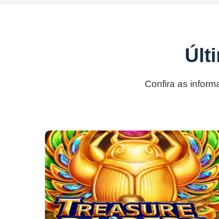
Últ
Confira as inform