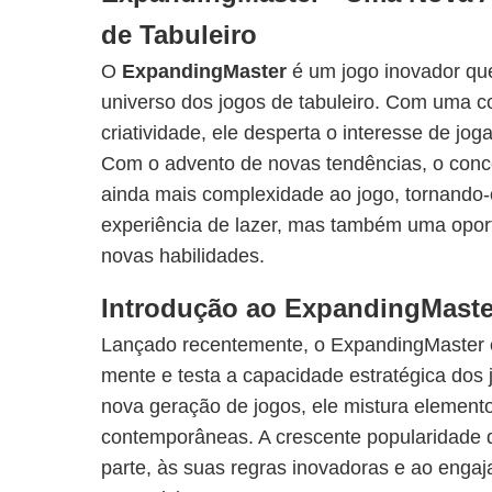
de Tabuleiro
O
ExpandingMaster
é um jogo inovador q
universo dos jogos de tabuleiro. Com uma c
criatividade, ele desperta o interesse de jo
Com o advento de novas tendências, o concei
ainda mais complexidade ao jogo, tornando
experiência de lazer, mas também uma opor
novas habilidades.
Introdução ao ExpandingMaste
Lançado recentemente, o ExpandingMaster é
mente e testa a capacidade estratégica dos
nova geração de jogos, ele mistura element
contemporâneas. A crescente popularidade 
parte, às suas regras inovadoras e ao enga