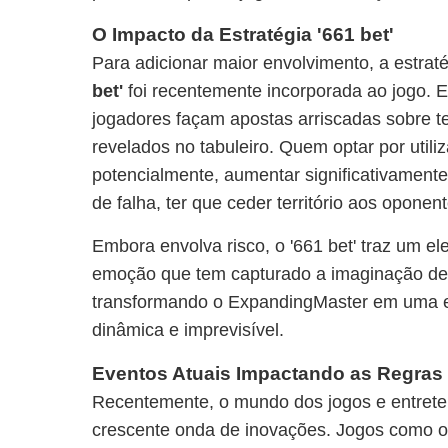
O Impacto da Estratégia '661 bet'
Para adicionar maior envolvimento, a estra
bet'
foi recentemente incorporada ao jogo. E
jogadores façam apostas arriscadas sobre te
revelados no tabuleiro. Quem optar por utiliz
potencialmente, aumentar significativament
de falha, ter que ceder território aos oponent
Embora envolva risco, o '661 bet' traz um e
emoção que tem capturado a imaginação de 
transformando o ExpandingMaster em uma e
dinâmica e imprevisível.
Eventos Atuais Impactando as Regras
Recentemente, o mundo dos jogos e entrete
crescente onda de inovações. Jogos como 