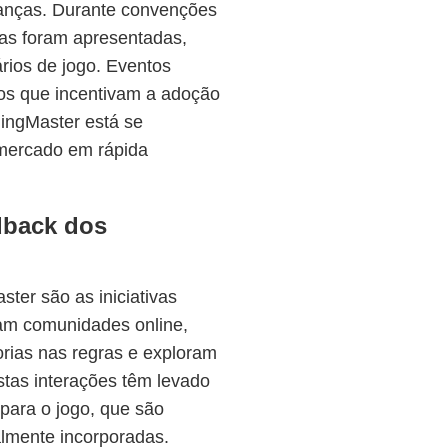
anças. Durante convenções
ras foram apresentadas,
rios de jogo. Eventos
os que incentivam a adoção
dingMaster está se
mercado em rápida
edback dos
ter são as iniciativas
ram comunidades online,
rias nas regras e exploram
Estas interações têm levado
para o jogo, que são
almente incorporadas.