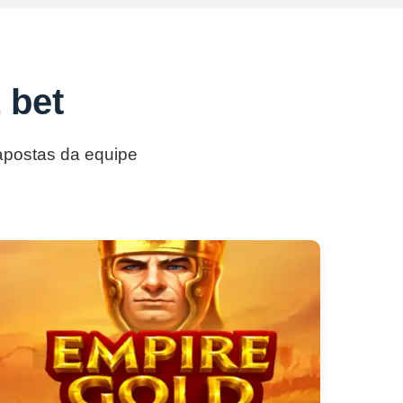
 bet
 apostas da equipe