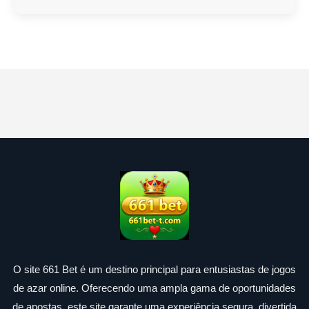
O site 661 Bet é um destino principal para entusiastas de jogos
de azar online. Oferecendo uma ampla gama de oportunidades
de apostas, este site garante uma experiência segura, divertida