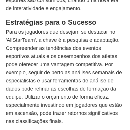
esportes são consumidos, criando uma nova era
de interatividade e engajamento.
Estratégias para o Sucesso
Para os jogadores que desejam se destacar no
'AllStarTeam', a chave é a pesquisa e adaptação.
Compreender as tendências dos eventos
esportivos atuais e os desempenhos dos atletas
pode oferecer uma vantagem competitiva. Por
exemplo, seguir de perto as análises semanais de
especialistas e usar ferramentas de análise de
dados pode refinar as escolhas de formação da
equipe. Utilizar o orçamento de forma eficaz,
especialmente investindo em jogadores que estão
em ascensão, pode trazer retornos significativos
nas classificações finais.