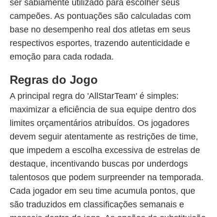
ser sabiamente utilizado para escolher seus
campeões. As pontuações são calculadas com
base no desempenho real dos atletas em seus
respectivos esportes, trazendo autenticidade e
emoção para cada rodada.
Regras do Jogo
A principal regra do 'AllStarTeam' é simples:
maximizar a eficiência de sua equipe dentro dos
limites orçamentários atribuídos. Os jogadores
devem seguir atentamente as restrições de time,
que impedem a escolha excessiva de estrelas de
destaque, incentivando buscas por underdogs
talentosos que podem surpreender na temporada.
Cada jogador em seu time acumula pontos, que
são traduzidos em classificações semanais e