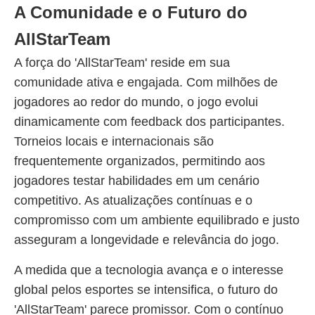
A Comunidade e o Futuro do
AllStarTeam
A força do 'AllStarTeam' reside em sua
comunidade ativa e engajada. Com milhões de
jogadores ao redor do mundo, o jogo evolui
dinamicamente com feedback dos participantes.
Torneios locais e internacionais são
frequentemente organizados, permitindo aos
jogadores testar habilidades em um cenário
competitivo. As atualizações contínuas e o
compromisso com um ambiente equilibrado e justo
asseguram a longevidade e relevância do jogo.
A medida que a tecnologia avança e o interesse
global pelos esportes se intensifica, o futuro do
'AllStarTeam' parece promissor. Com o contínuo