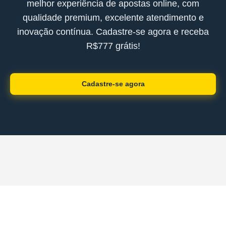
melhor experiência de apostas online, com
qualidade premium, excelente atendimento e
inovação contínua. Cadastre-se agora e receba
R$777 grátis!
Cadastre-se agora