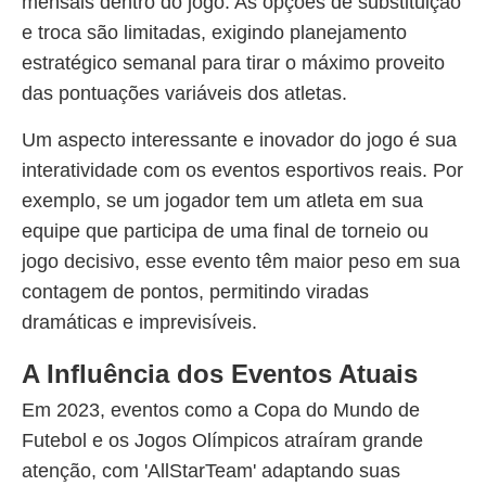
mensais dentro do jogo. As opções de substituição
e troca são limitadas, exigindo planejamento
estratégico semanal para tirar o máximo proveito
das pontuações variáveis dos atletas.
Um aspecto interessante e inovador do jogo é sua
interatividade com os eventos esportivos reais. Por
exemplo, se um jogador tem um atleta em sua
equipe que participa de uma final de torneio ou
jogo decisivo, esse evento têm maior peso em sua
contagem de pontos, permitindo viradas
dramáticas e imprevisíveis.
A Influência dos Eventos Atuais
Em 2023, eventos como a Copa do Mundo de
Futebol e os Jogos Olímpicos atraíram grande
atenção, com 'AllStarTeam' adaptando suas