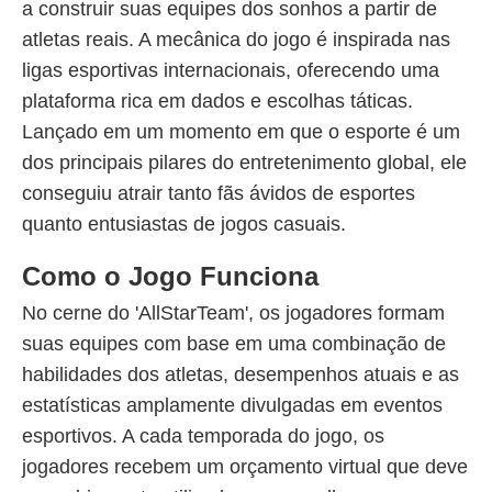
a construir suas equipes dos sonhos a partir de
atletas reais. A mecânica do jogo é inspirada nas
ligas esportivas internacionais, oferecendo uma
plataforma rica em dados e escolhas táticas.
Lançado em um momento em que o esporte é um
dos principais pilares do entretenimento global, ele
conseguiu atrair tanto fãs ávidos de esportes
quanto entusiastas de jogos casuais.
Como o Jogo Funciona
No cerne do 'AllStarTeam', os jogadores formam
suas equipes com base em uma combinação de
habilidades dos atletas, desempenhos atuais e as
estatísticas amplamente divulgadas em eventos
esportivos. A cada temporada do jogo, os
jogadores recebem um orçamento virtual que deve