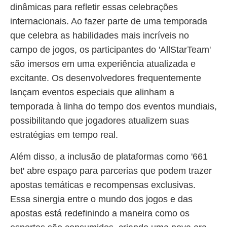
dinâmicas para refletir essas celebrações
internacionais. Ao fazer parte de uma temporada
que celebra as habilidades mais incríveis no
campo de jogos, os participantes do 'AllStarTeam'
são imersos em uma experiência atualizada e
excitante. Os desenvolvedores frequentemente
lançam eventos especiais que alinham a
temporada à linha do tempo dos eventos mundiais,
possibilitando que jogadores atualizem suas
estratégias em tempo real.
Além disso, a inclusão de plataformas como '661
bet' abre espaço para parcerias que podem trazer
apostas temáticas e recompensas exclusivas.
Essa sinergia entre o mundo dos jogos e das
apostas está redefinindo a maneira como os