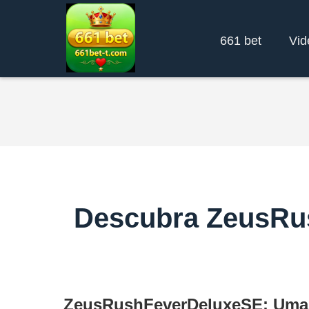
661 bet
Vi
Descubra ZeusRu
ZeusRushFeverDeluxeSE: Uma