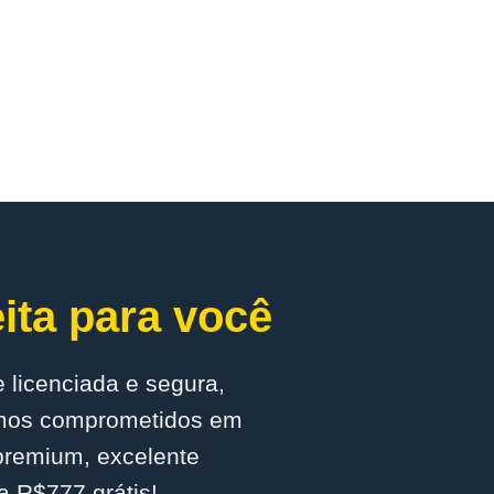
ita para você
 licenciada e segura,
tamos comprometidos em
 premium, excelente
a R$777 grátis!