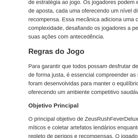
de estratégia ao jogo. Os jogadores podem 
de aposta, cada uma oferecendo um nível dif
recompensa. Essa mecânica adiciona uma 
complexidade, desafiando os jogadores a pen
suas ações com antecedência.
Regras do Jogo
Para garantir que todos possam desfrutar
de forma justa, é essencial compreender as 
foram desenvolvidas para manter o equilíbrio
oferecendo um ambiente competitivo saudáv
Objetivo Principal
O principal objetivo de ZeusRushFeverDelu
míticos e coletar artefatos lendários enqu
repleto de perigos e recompensas. O jogado