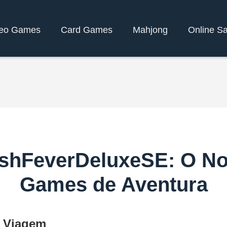
deo Games
Card Games
Mahjong
Online S
shFeverDeluxeSE: O N
Games de Aventura
 Viagem