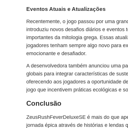
Eventos Atuais e Atualizações
Recentemente, o jogo passou por uma grand
introduziu novos desafios diários e eventos 
importantes da mitologia grega. Essas atua
jogadores tenham sempre algo novo para ex
emocionante e desafiador.
A desenvolvedora também anunciou uma pa
globais para integrar características de sust
oferecendo aos jogadores a oportunidade de 
jogo que incentivem práticas ecológicas e s
Conclusão
ZeusRushFeverDeluxeSE é mais do que ape
jornada épica através de histórias e lenda