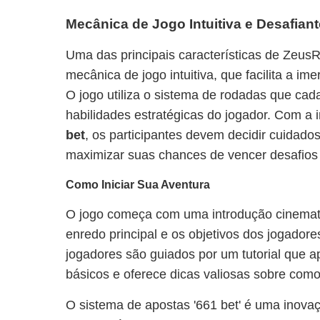
Mecânica de Jogo Intuitiva e Desafiant
Uma das principais características de Zeu
mecânica de jogo intuitiva, que facilita a im
O jogo utiliza o sistema de rodadas que cad
habilidades estratégicas do jogador. Com a
bet
, os participantes devem decidir cuidad
maximizar suas chances de vencer desafios
Como Iniciar Sua Aventura
O jogo começa com uma introdução cinemat
enredo principal e os objetivos dos jogadore
jogadores são guiados por um tutorial que a
básicos e oferece dicas valiosas sobre como
O sistema de apostas '661 bet' é uma inova