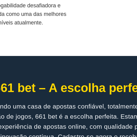
gabilidade desafiadora e
lida como uma das melhores
níveis atualmente.
61 bet – A escolha perfe
ndo uma casa de apostas confiável, totalmente
 de jogos, 661 bet é a escolha perfeita. Es
experiência de apostas online, com qualidade
inovação contínua. Cadastre-se agora e receb