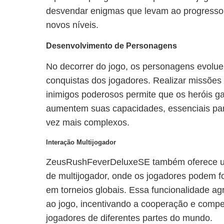
desvendar enigmas que levam ao progresso 
novos níveis.
Desenvolvimento de Personagens
No decorrer do jogo, os personagens evolue
conquistas dos jogadores. Realizar missões 
inimigos poderosos permite que os heróis g
aumentem suas capacidades, essenciais par
vez mais complexos.
Interação Multijogador
ZeusRushFeverDeluxeSE também oferece u
de multijogador, onde os jogadores podem f
em torneios globais. Essa funcionalidade a
ao jogo, incentivando a cooperação e compe
jogadores de diferentes partes do mundo.