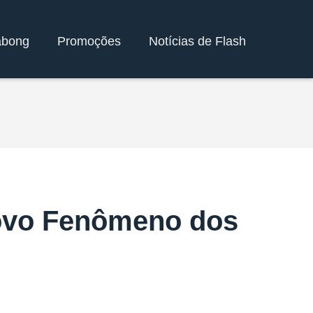
abong
Promoções
Notícias de Flash
ovo Fenômeno dos