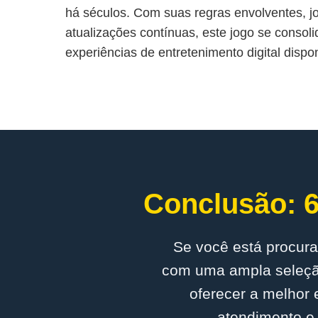
há séculos. Com suas regras envolventes, jo
atualizações contínuas, este jogo se conso
experiências de entretenimento digital dispo
Conclusão: 6
Se você está procura
com uma ampla seleção
oferecer a melhor 
atendimento e 