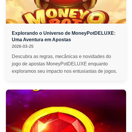
Explorando o Universo de MoneyPotDELUXE:
Uma Aventura em Apostas
2026-03-25
Descubra as regras, mecânicas e novidades do
jogo de apostas MoneyPotDELUXE enquanto
exploramos seu impacto nos entusiastas de jogos.