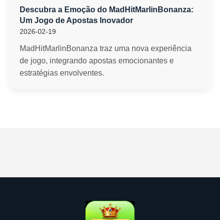
Descubra a Emoção do MadHitMarlinBonanza:
Um Jogo de Apostas Inovador
2026-02-19
MadHitMarlinBonanza traz uma nova experiência
de jogo, integrando apostas emocionantes e
estratégias envolventes.