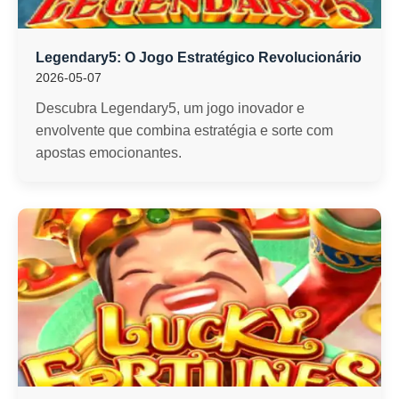
Legendary5: O Jogo Estratégico Revolucionário
2026-05-07
Descubra Legendary5, um jogo inovador e
envolvente que combina estratégia e sorte com
apostas emocionantes.