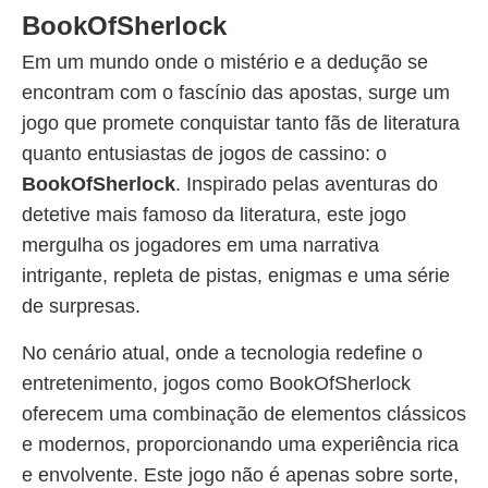
BookOfSherlock
Em um mundo onde o mistério e a dedução se
encontram com o fascínio das apostas, surge um
jogo que promete conquistar tanto fãs de literatura
quanto entusiastas de jogos de cassino: o
BookOfSherlock
. Inspirado pelas aventuras do
detetive mais famoso da literatura, este jogo
mergulha os jogadores em uma narrativa
intrigante, repleta de pistas, enigmas e uma série
de surpresas.
No cenário atual, onde a tecnologia redefine o
entretenimento, jogos como BookOfSherlock
oferecem uma combinação de elementos clássicos
e modernos, proporcionando uma experiência rica
e envolvente. Este jogo não é apenas sobre sorte,