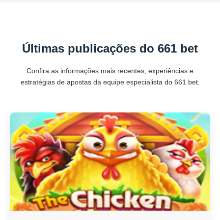
Últimas publicações do 661 bet
Confira as informações mais recentes, experiências e
estratégias de apostas da equipe especialista do 661 bet.