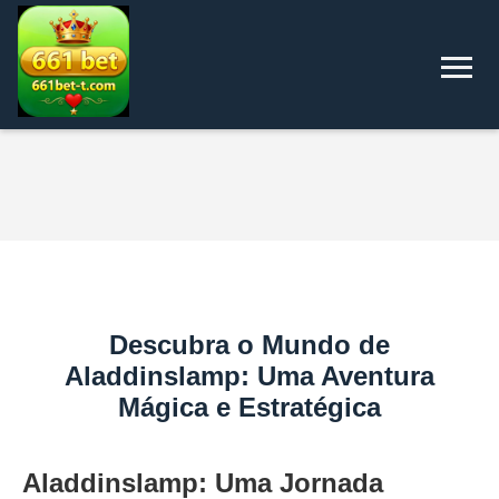
Descubra o Mundo de
Aladdinslamp: Uma Aventura
Mágica e Estratégica
Aladdinslamp: Uma Jornada