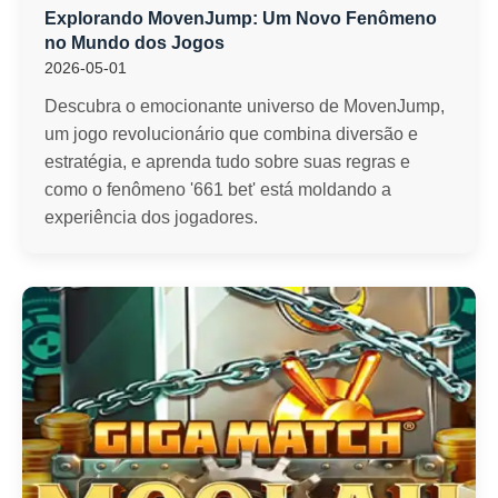
Explorando MovenJump: Um Novo Fenômeno
no Mundo dos Jogos
2026-05-01
Descubra o emocionante universo de MovenJump,
um jogo revolucionário que combina diversão e
estratégia, e aprenda tudo sobre suas regras e
como o fenômeno '661 bet' está moldando a
experiência dos jogadores.