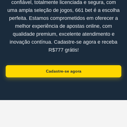
confiável, totalmente licenciada e segura, com
uma ampla seleção de jogos, 661 bet é a escolha
perfeita. Estamos comprometidos em oferecer a
melhor experiência de apostas online, com
qualidade premium, excelente atendimento e
inovação contínua. Cadastre-se agora e receba
R$777 grátis!
Cadastre-se agora