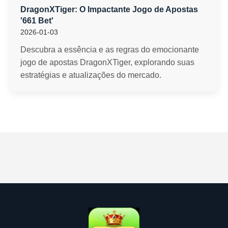
DragonXTiger: O Impactante Jogo de Apostas
'661 Bet'
2026-01-03
Descubra a essência e as regras do emocionante
jogo de apostas DragonXTiger, explorando suas
estratégias e atualizações do mercado.