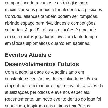
compartilhando recursos e estratégias para
maximizar seus ganhos e fortalecer suas posições.
Contudo, alianças também podem ser rompidas,
abrindo espaço para rivalidades e competições
acirradas. A gestão dessas relações é uma arte
em si, e muitos jogadores investem tanto tempo
em táticas diplomáticas quanto em batalhas.
Eventos Atuais e
Desenvolvimentos Fututos
Com a popularidade de Aladdinslamp em
constante ascensão, os desenvolvedores têm se
empenhado em manter o jogo relevante através de
atualizações periódicas e eventos especiais.
Recentemente, um novo evento dentro do jogo foi
anunciado, inspirado nas últimas tendências