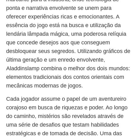
ponta e narrativa envolvente se unem para
oferecer experiências ricas e emocionantes. A
essência do jogo está na busca e utilização da
lendária lâmpada mágica, uma poderosa relíquia
que concede desejos aos que conseguem
desbloquear seus segredos. Utilizando gráficos de
última geração e um enredo envolvente,
Aladdinslamp combina o melhor dos dois mundos:
elementos tradicionais dos contos orientais com
mecânicas modernas de jogos.
Cada jogador assume o papel de um aventureiro
corajoso em busca de riquezas e poder. Ao longo
do caminho, mistérios são revelados através de
uma série de desafios que testam habilidades
estratégicas e de tomada de decisão. Uma das