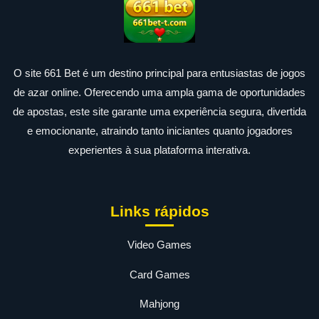
O site 661 Bet é um destino principal para entusiastas de jogos
de azar online. Oferecendo uma ampla gama de oportunidades
de apostas, este site garante uma experiência segura, divertida
e emocionante, atraindo tanto iniciantes quanto jogadores
experientes à sua plataforma interativa.
Links rápidos
Video Games
Card Games
Mahjong